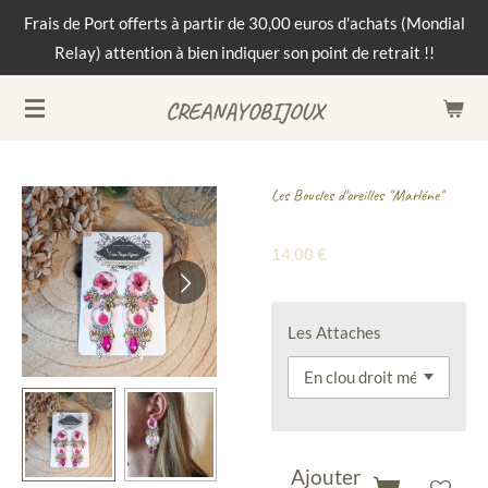
Frais de Port offerts à partir de 30,00 euros d'achats (Mondial
Passer
Relay) attention à bien indiquer son point de retrait !!
au
contenu
CREANAYOBIJOUX
principal
Les Boucles d'oreilles "Marléne"
14,00 €
Les Attaches
Ajouter