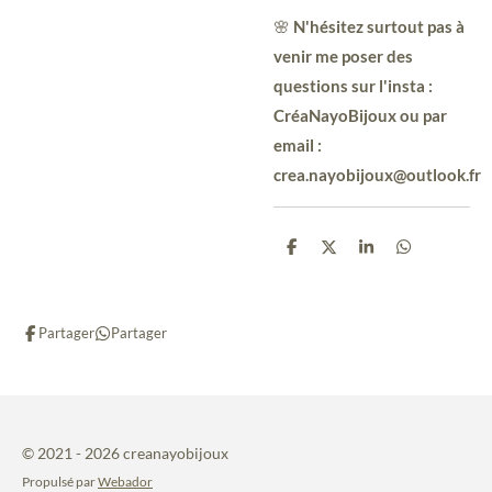
🌸
N'hésitez surtout pas à
venir me poser des
questions sur l'insta :
CréaNayoBijoux ou par
email :
crea.nayobijoux@outlook.fr
P
P
P
P
a
a
a
a
r
r
r
r
t
t
t
t
a
a
a
a
Partager
Partager
g
g
g
g
e
e
e
e
r
r
r
r
© 2021 - 2026 creanayobijoux
Propulsé par
Webador