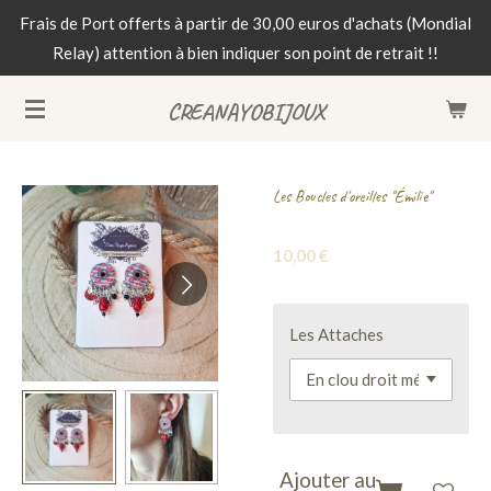
Frais de Port offerts à partir de 30,00 euros d'achats (Mondial
Passer
Relay) attention à bien indiquer son point de retrait !!
au
contenu
CREANAYOBIJOUX
principal
Les Boucles d'oreilles "Émilie"
10,00 €
Les Attaches
Ajouter au