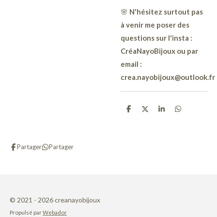
🌸
N'hésitez surtout pas
à venir me poser des
questions sur l'insta :
CréaNayoBijoux ou par
email :
crea.nayobijoux@outlook.fr
P
P
P
P
a
a
a
a
r
r
r
r
t
t
t
t
a
a
a
a
Partager
Partager
g
g
g
g
e
e
e
e
r
r
r
r
© 2021 - 2026 creanayobijoux
Propulsé par
Webador