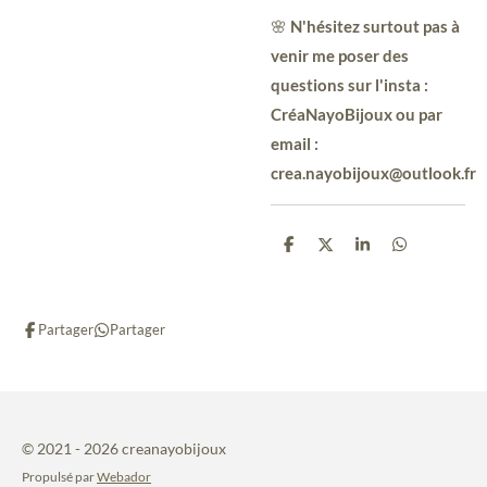
🌸
N'hésitez surtout pas à
venir me poser des
questions sur l'insta :
CréaNayoBijoux ou par
email :
crea.nayobijoux@outlook.fr
P
P
P
P
a
a
a
a
r
r
r
r
t
t
t
t
a
a
a
a
Partager
Partager
g
g
g
g
e
e
e
e
r
r
r
r
© 2021 - 2026 creanayobijoux
Propulsé par
Webador