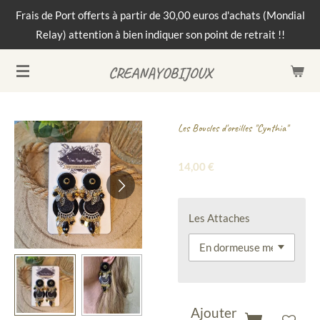
Frais de Port offerts à partir de 30,00 euros d'achats (Mondial
Passer
Relay) attention à bien indiquer son point de retrait !!
au
contenu
CREANAYOBIJOUX
principal
Les Boucles d'oreilles "Cynthia"
14,00 €
Les Attaches
Ajouter