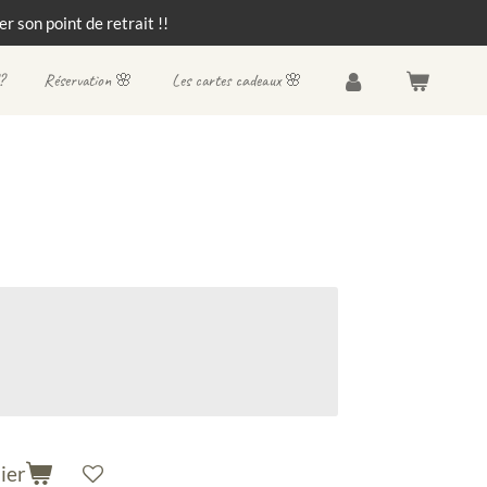
r son point de retrait !!
?
Réservation 🌸
Les cartes cadeaux 🌸
ier