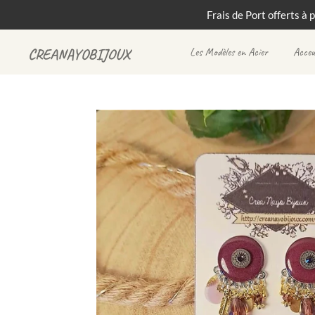
Frais de Port offerts à 
Passer
au
Les Modèles en Acier
Acceu
CREANAYOBIJOUX
contenu
principal