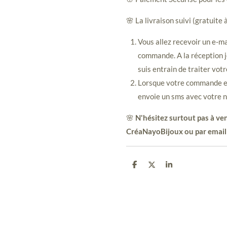
🌸 La livraison suivi (gratuite 
Vous allez recevoir un e-ma
commande. A la réception j
suis entrain de traiter vot
Lorsque votre commande est
envoie un sms avec votre n
🌸
N'hésitez surtout pas à ven
CréaNayoBijoux ou par email
P
P
P
a
a
a
r
r
r
t
t
t
a
a
a
g
g
g
e
e
e
r
r
r