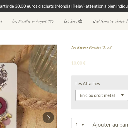
partir de 30,00 euros d'achats (Mondial Relay) attention à bien indique
il
Les Modèles en Argent 925
Les Sacs 👜
Quel fermoirs choisir ?
Les Boucles d'oreilles "Anaé"
10,00 €
Les Attaches
Ajouter au pan