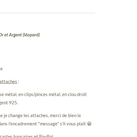
Or et Argent (léopard)
le
 attaches
:
e métal, en clips/pinces métal, en clou droit
gent 925.
e je change les attaches, merci de bien le
ans l'encadrement "message" s'il vous plaît 😁
cartes bancaires et PayPal.