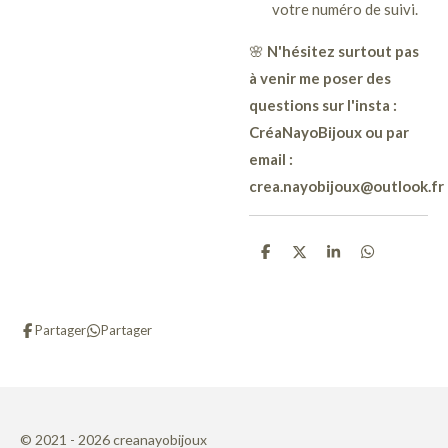
votre numéro de suivi.
🌸
N'hésitez surtout pas
à venir me poser des
questions sur l'insta :
CréaNayoBijoux ou par
email :
crea.nayobijoux@outlook.fr
P
P
P
P
a
a
a
a
r
r
r
r
t
t
t
t
a
a
a
a
Partager
Partager
g
g
g
g
e
e
e
e
r
r
r
r
© 2021 - 2026 creanayobijoux