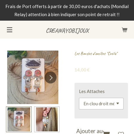
Frais de Port offerts à partir de 30,00 euros d'achats (Mondial
Passer
Relay) attention à bien indiquer son point de retrait !!
au
contenu
CREANAYOBIJOUX
principal
Les Boucles d'oreilles "Cecile"
14,00 €
Les Attaches
Ajouter au