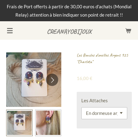
Frais de Port offerts à partir de 30,00 euros d'achats (Mondial
Passer
Relay) attention à bien indiquer son point de retrait !!
au
contenu
CREANAYOBIJOUX
principal
Les Boucles d'oreilles Argent 925
"Charlota"
16,00 €
Les Attaches