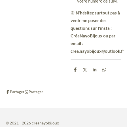
votre numéro de suivi.
🌸
N'hésitez surtout pas à
venir me poser des
questions sur l'insta :
CréaNayoBijoux ou par
email :
crea.nayobijoux@outlook.fr
P
P
P
P
a
a
a
a
r
r
r
r
t
t
t
t
a
a
a
a
Partager
Partager
g
g
g
g
e
e
e
e
r
r
r
r
© 2021 - 2026 creanayobijoux