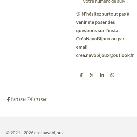
votre numéro de suivi.
🌸
N'hésitez surtout pas à
venir me poser des
questions sur l'insta :
CréaNayoBijoux ou par
email :
crea.nayobijoux@outlook.fr
P
P
P
P
a
a
a
a
r
r
r
r
t
t
t
t
a
a
a
a
Partager
Partager
g
g
g
g
e
e
e
e
r
r
r
r
© 2021 - 2026 creanayobijoux