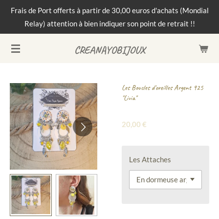
Frais de Port offerts à partir de 30,00 euros d'achats (Mondial
Passer
Relay) attention à bien indiquer son point de retrait !!
au
contenu
CREANAYOBIJOUX
principal
Les Boucles d'oreilles Argent 925
"Livia"
20,00 €
Les Attaches