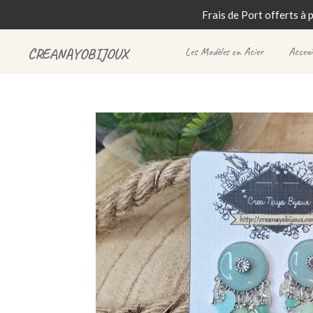
Frais de Port offerts à 
Passer
au
Les Modèles en Acier
Acceui
CREANAYOBIJOUX
contenu
principal