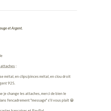
Sauge et Argent.
le
 attaches
:
e métal, en clips/pinces métal, en clou droit
gent 925.
e je change les attaches, merci de bien le
ans l'encadrement "message" s'il vous plaît 😁
 cartes bancaires et PayPal.