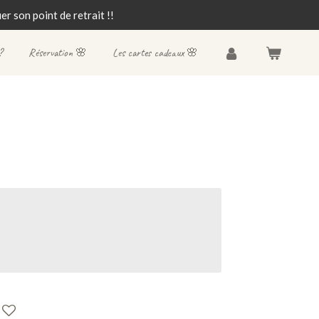
r son point de retrait !!
?
Réservation 🌸
Les cartes cadeaux 🌸