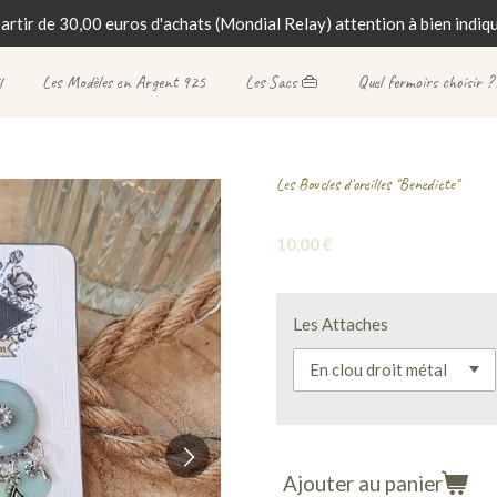
partir de 30,00 euros d'achats (Mondial Relay) attention à bien indique
l
Les Modèles en Argent 925
Les Sacs 👜
Quel fermoirs choisir ?
Les Boucles d'oreilles "Benedicte"
10,00 €
Les Attaches
Ajouter au panier