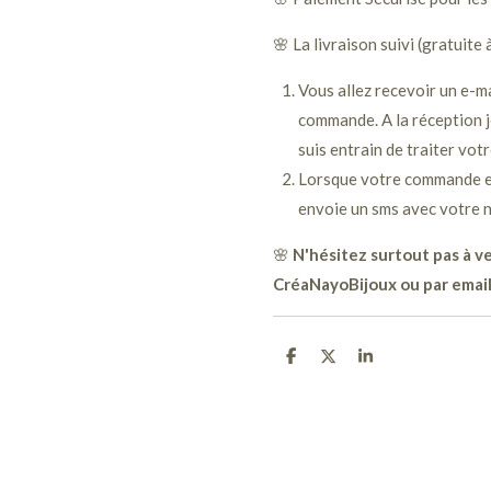
🌸 La livraison suivi (gratuite 
Vous allez recevoir un e-ma
commande. A la réception j
suis entrain de traiter vot
Lorsque votre commande est
envoie un sms avec votre n
🌸
N'hésitez surtout pas à ve
CréaNayoBijoux ou par email
P
P
P
a
a
a
r
r
r
t
t
t
a
a
a
g
g
g
e
e
e
r
r
r