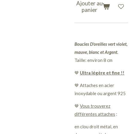
Ajouter au
panier
Boucles D'oreilles vert violet,
mauve, blanc et Argent.
Taille: environ 8 cm
🤎
Ultra légère et fine !!
🤎 Attaches en acier
inoxydable ou argent 925
🤎
Vous trouverez
différentes attaches
:
en clou droit métal, en