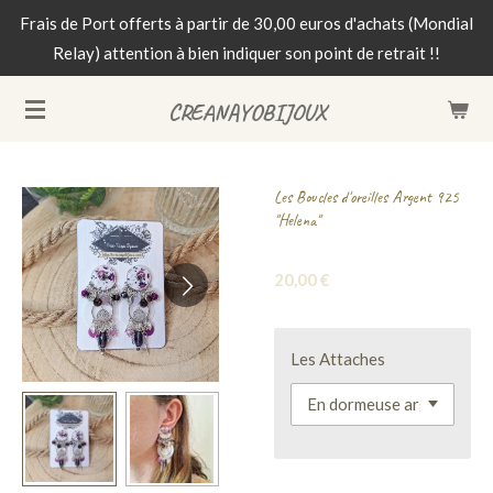
Frais de Port offerts à partir de 30,00 euros d'achats (Mondial
Passer
Relay) attention à bien indiquer son point de retrait !!
au
contenu
CREANAYOBIJOUX
principal
Les Boucles d'oreilles Argent 925
"Helena"
20,00 €
Les Attaches