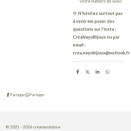
votre numéro de suivi.
🌸
N'hésitez surtout pas
à venir me poser des
questions sur l'insta :
CréaNayoBijoux ou par
email :
crea.nayobijoux@outlook.fr
P
P
P
P
a
a
a
a
r
r
r
r
t
t
t
t
a
a
a
a
Partager
Partager
g
g
g
g
e
e
e
e
r
r
r
r
© 2021 - 2026 creanayobijoux