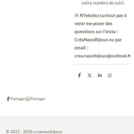
votre numéro de suivi.
🌸
N'hésitez surtout pas à
venir me poser des
questions sur l'insta :
CréaNayoBijoux ou par
email :
crea.nayobijoux@outlook.fr
P
P
P
P
a
a
a
a
r
r
r
r
t
t
t
t
a
a
a
a
Partager
Partager
g
g
g
g
e
e
e
e
r
r
r
r
© 2021 - 2026 creanayobijoux