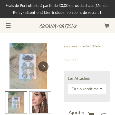
Frais de Port offerts à partir de 30,00 euros d'achats (Mondial
Passer
Relay) attention à bien indiquer son point de retrait !!
au
contenu
CREANAYOBIJOUX
principal
Les Boucles d'oreilles "Maéva"
14,00 €
Les Attaches
Ajouter