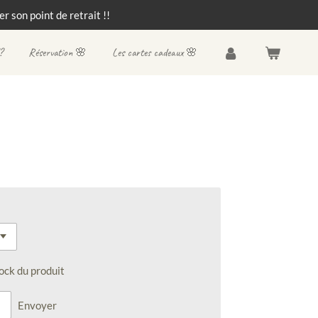
r son point de retrait !!
?
Réservation 🌸
Les cartes cadeaux 🌸
ock du produit
Envoyer