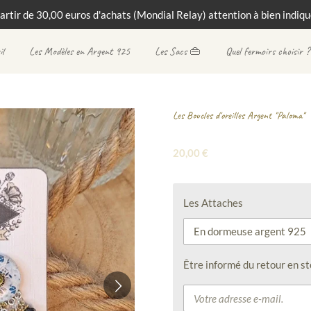
partir de 30,00 euros d'achats (Mondial Relay) attention à bien indique
il
Les Modèles en Argent 925
Les Sacs 👜
Quel fermoirs choisir ?
Les Boucles d'oreilles Argent "Paloma"
20,00 €
Les Attaches
Être informé du retour en st