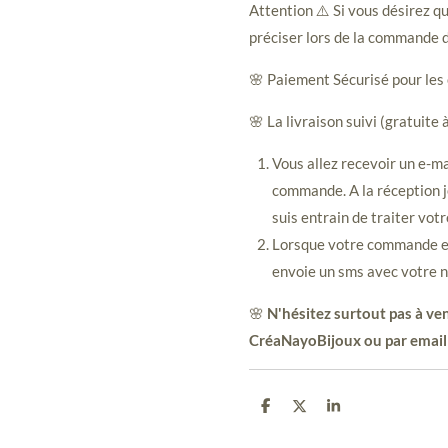
Attention ⚠️ Si vous désirez qu
préciser lors de la commande d
🌸 Paiement Sécurisé pour les 
🌸 La livraison suivi (gratuite 
Vous allez recevoir un e-ma
commande. A la réception j
suis entrain de traiter vot
Lorsque votre commande est
envoie un sms avec votre n
🌸
N'hésitez surtout pas à ven
CréaNayoBijoux ou par email
P
P
P
a
a
a
r
r
r