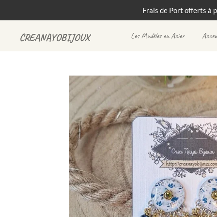
Frais de Port offerts à 
Passer
au
Les Modèles en Acier
Acceu
CREANAYOBIJOUX
contenu
principal