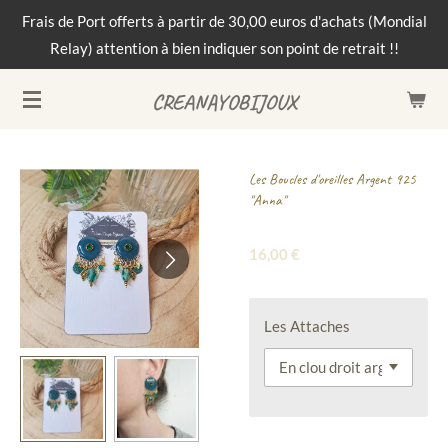
Frais de Port offerts à partir de 30,00 euros d'achats (Mondial
Passer
Relay) attention à bien indiquer son point de retrait !!
au
contenu
CREANAYOBIJOUX
principal
Les Boucles d'oreilles Argent 925
"Anna"
16,00 €
Les Attaches