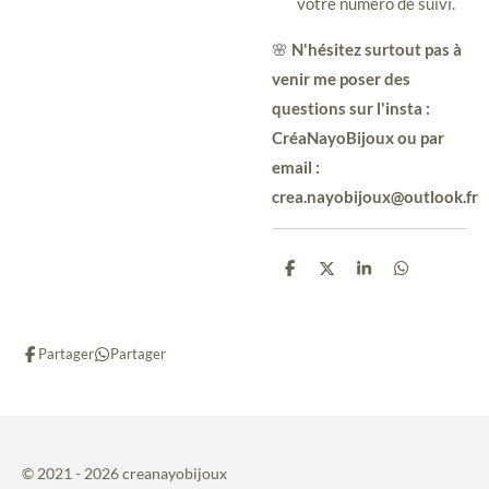
votre numéro de suivi.
🌸
N'hésitez surtout pas à
venir me poser des
questions sur l'insta :
CréaNayoBijoux ou par
email :
crea.nayobijoux@outlook.fr
P
P
P
P
a
a
a
a
r
r
r
r
t
t
t
t
a
a
a
a
Partager
Partager
g
g
g
g
e
e
e
e
r
r
r
r
© 2021 - 2026 creanayobijoux