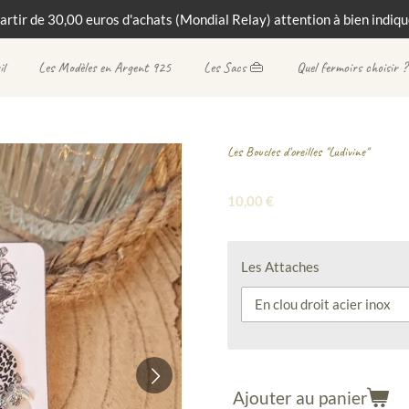
partir de 30,00 euros d'achats (Mondial Relay) attention à bien indique
il
Les Modèles en Argent 925
Les Sacs 👜
Quel fermoirs choisir ?
Les Boucles d'oreilles "Ludivine"
10,00 €
Les Attaches
Ajouter au panier