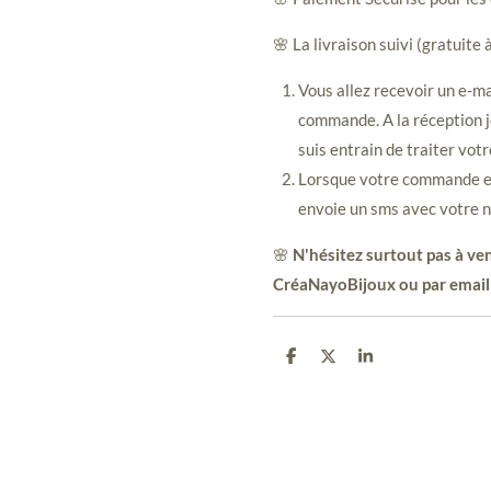
🌸 La livraison suivi (gratuite 
Vous allez recevoir un e-ma
commande. A la réception j
suis entrain de traiter vot
Lorsque votre commande est
envoie un sms avec votre n
🌸
N'hésitez surtout pas à ven
CréaNayoBijoux ou par email
P
P
P
a
a
a
r
r
r
t
t
t
a
a
a
g
g
g
e
e
e
r
r
r