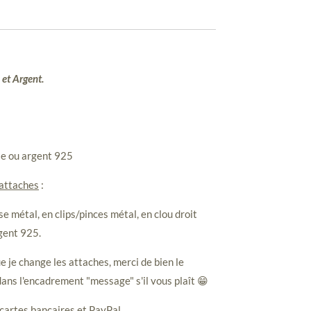
 et Argent.
le ou argent 925
 attaches
:
e métal, en clips/pinces métal, en clou droit
gent 925.
e je change les attaches, merci de bien le
ans l'encadrement "message" s'il vous plaît 😁
cartes bancaires et PayPal.