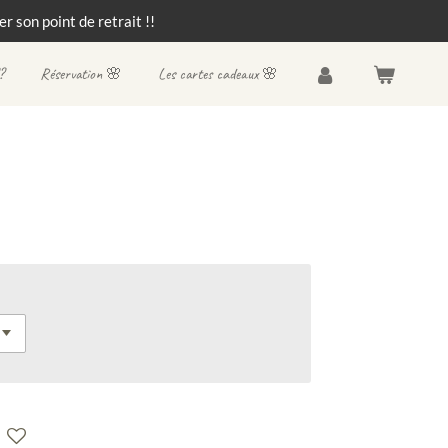
r son point de retrait !!
?
Réservation 🌸
Les cartes cadeaux 🌸