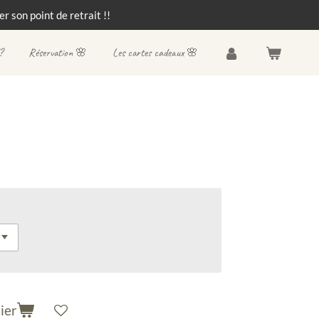
r son point de retrait !!
?
Réservation 🌸
Les cartes cadeaux 🌸
ier