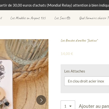
partir de 30,00 euros d'achats (Mondial Relay) attention à bien indique
il
Les Modèles en Argent 925
Les Sacs 👜
Quel fermoirs choisir ?
Les Boucles d'oreilles "Justine"
14,00 €
Les Attaches
Ajouter au pan