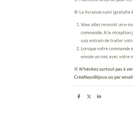
🌸 La livraison suivi (gratuite 
Vous allez recevoir un e-ma
commande. A la réception j
suis entrain de traiter vot
Lorsque votre commande est
envoie un sms avec votre n
🌸
N'hésitez surtout pas à ven
CréaNayoBijoux ou par email
P
P
P
a
a
a
r
r
r
t
t
t
a
a
a
g
g
g
e
e
e
r
r
r