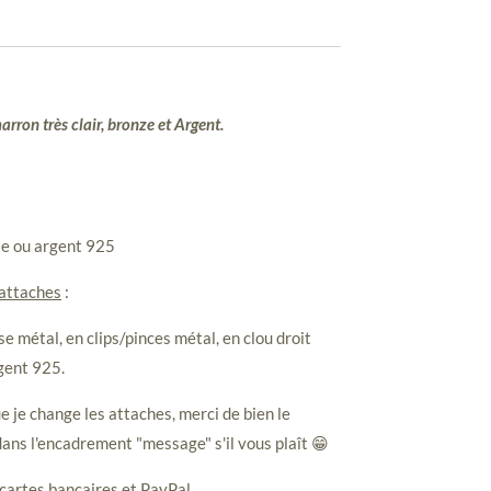
rron très clair, bronze et Argent.
le ou argent 925
 attaches
:
e métal, en clips/pinces métal, en clou droit
gent 925.
e je change les attaches, merci de bien le
ans l'encadrement "message" s'il vous plaît 😁
cartes bancaires et PayPal.