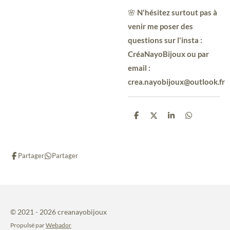
🌸
N'hésitez surtout pas à
venir me poser des
questions sur l'insta :
CréaNayoBijoux ou par
email :
crea.nayobijoux@outlook.fr
P
P
P
P
a
a
a
a
r
r
r
r
t
t
t
t
a
a
a
a
Partager
Partager
g
g
g
g
e
e
e
e
r
r
r
r
© 2021 - 2026 creanayobijoux
Propulsé par
Webador