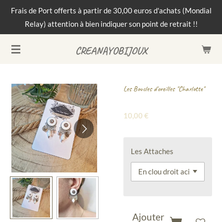
Frais de Port offerts à partir de 30,00 euros d'achats (Mondial
Passer
Relay) attention à bien indiquer son point de retrait !!
au
contenu
CREANAYOBIJOUX
principal
Les Boucles d'oreilles "Charlotte"
10,00 €
Les Attaches
Ajouter